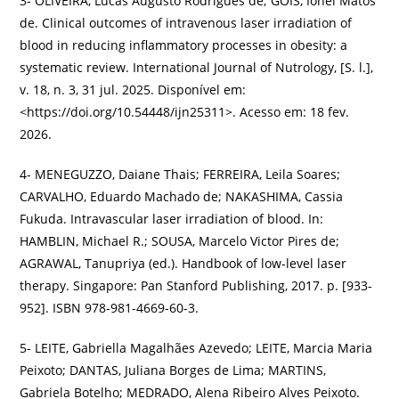
3- OLIVEIRA, Lucas Augusto Rodrigues de; GÓIS, Ionei Matos
de. Clinical outcomes of intravenous laser irradiation of
blood in reducing inflammatory processes in obesity: a
systematic review. International Journal of Nutrology, [S. l.],
v. 18, n. 3, 31 jul. 2025. Disponível em:
<https://doi.org/10.54448/ijn25311>. Acesso em: 18 fev.
2026.
4- MENEGUZZO, Daiane Thais; FERREIRA, Leila Soares;
CARVALHO, Eduardo Machado de; NAKASHIMA, Cassia
Fukuda. Intravascular laser irradiation of blood. In:
HAMBLIN, Michael R.; SOUSA, Marcelo Victor Pires de;
AGRAWAL, Tanupriya (ed.). Handbook of low-level laser
therapy. Singapore: Pan Stanford Publishing, 2017. p. [933-
952]. ISBN 978-981-4669-60-3.
5- LEITE, Gabriella Magalhães Azevedo; LEITE, Marcia Maria
Peixoto; DANTAS, Juliana Borges de Lima; MARTINS,
Gabriela Botelho; MEDRADO, Alena Ribeiro Alves Peixoto.