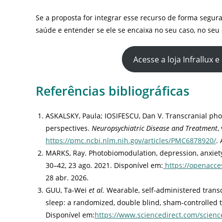
Se a proposta for integrar esse recurso de forma segur
saúde e entender se ele se encaixa no seu caso, no seu 
Acesse a loja Infrallux 
Referências bibliográficas
ASKALSKY, Paula; IOSIFESCU, Dan V. Transcranial ph
perspectives.
Neuropsychiatric Disease and Treatment
,
https://pmc.ncbi.nlm.nih.gov/articles/PMC6878920/
.
MARKS, Ray. Photobiomodulation, depression, anxiety
30–42, 23 ago. 2021. Disponível em:
https://openacce
28 abr. 2026.
GUU, Ta-Wei
et al.
Wearable, self-administered trans
sleep: a randomized, double blind, sham-controlled t
Disponível em:
https://www.sciencedirect.com/scienc