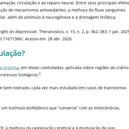
amação, circulação e ao reparo neural. Entre seus principais efeit
vação de mecanismos antioxidantes, a melhora do fluxo sanguíneo
lar, além do estímulo à neurogênese e à drenagem linfática
ght on depression. Theranostics, v. 15, n. 2, p. 362–383, 1 jan. 202
MC11671386/. Acesso em: 28 abr. 2026.
ulação?
ha próxima
, em doses controladas, aplicada sobre regiões do crânio
2
processos biológicos.
e bem tolerado, cada vez mais estudado em casos de transtornos
er um estímulo biofotônico que “converse” com as mitocôndrias,
P, à melhora da oxigenação cerebral e à modulação de vias