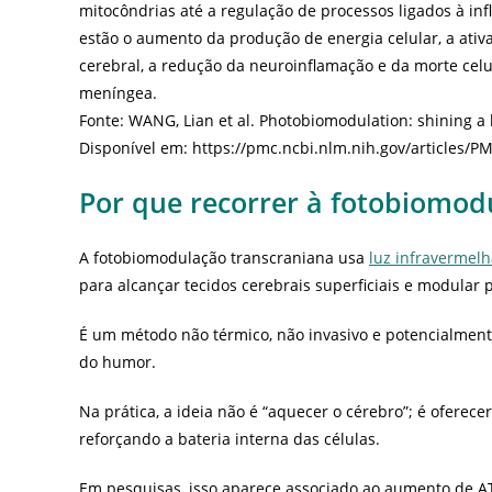
mitocôndrias até a regulação de processos ligados à infl
estão o aumento da produção de energia celular, a ati
cerebral, a redução da neuroinflamação e da morte celu
meníngea.
Fonte: WANG, Lian et al. Photobiomodulation: shining a li
Disponível em: https://pmc.ncbi.nlm.nih.gov/articles/P
Por que recorrer à fotobiomod
A fotobiomodulação transcraniana usa
luz infravermel
para alcançar tecidos cerebrais superficiais e modular 
É um método não térmico, não invasivo e potencialment
do humor.
Na prática, a ideia não é “aquecer o cérebro”; é oferec
reforçando a bateria interna das células.
Em pesquisas, isso aparece associado ao aumento de AT