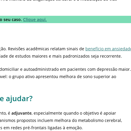
o seu caso.
Clique aqui.
ção. Revisões acadêmicas relatam sinais de
benefício em ansiedad
dade de estudos maiores e mais padronizados seja recorrente.
domiciliar e autoadministrado em pacientes com depressão maior.
ável: o grupo ativo apresentou melhora de sono superior ao
e ajudar?
nto, é
adjuvante
, especialmente quando o objetivo é apoiar
canismos propostos incluem melhora do metabolismo cerebral,
es em redes pré-frontais ligadas à emoção.