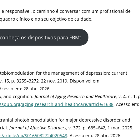
a e responsável, o caminho é conversar com um profissional de
quadro clínico e no seu objetivo de cuidado.
e conheça os dispositivos para FBMt
otobiomodulation for the management of depression: current
 v. 15, p. 3255–3272, 22 nov. 2019. Disponível em:
 Acesso em: 28 abr. 2026.
, and cognition.
Journal of Aging Research and Healthcare
, v. 4, n. 1, 
sspub.org/aging-research-and-healthcare/article/1688
. Acesso em:
cranial photobiomodulation for major depressive disorder and
rial.
Journal of Affective Disorders
, v. 372, p. 635–642, 1 mar. 2025.
e/article/pii/S0165032724020548
. Acesso em: 28 abr. 2026.