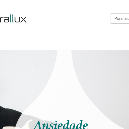
Search
for: