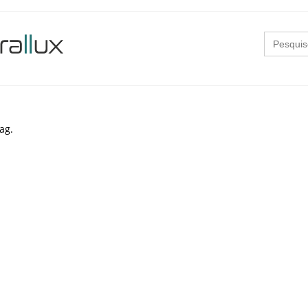
Search
for:
ag.