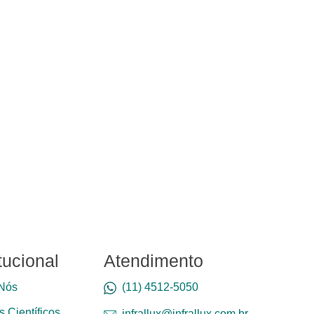
itucional
Atendimento
Nós
(11) 4512-5050
 Científicos
infrallux@infrallux.com.br