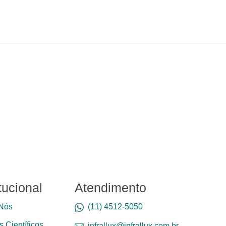
itucional
Atendimento
Nós
(11) 4512-5050
 Científicos
infrallux@infrallux.com.br