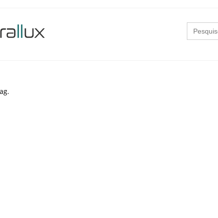
Search
for:
ag.