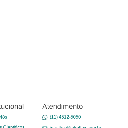
itucional
Atendimento
Nós
(11) 4512-5050
 Científicos
infrallux@infrallux.com.br