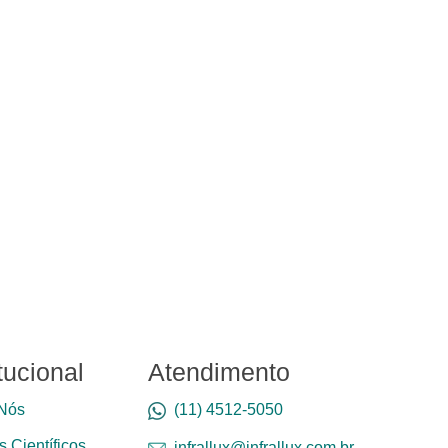
itucional
Atendimento
Nós
(11) 4512-5050
 Científicos
infrallux@infrallux.com.br