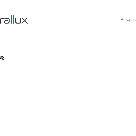
Search
for:
ag.