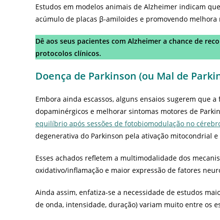
Estudos em modelos animais de Alzheimer indicam que a
acúmulo de placas β-amiloides e promovendo melhora n
Dê aos seus pacientes com Alzheimer a chance de rec
protocolos clínicos.
Doença de Parkinson (ou Mal de Parki
Embora ainda escassos, alguns ensaios sugerem que a 
dopaminérgicos e melhorar sintomas motores de Parkin
equilíbrio após sessões de fotobiomodulação no cérebr
degenerativa do Parkinson pela ativação mitocondrial 
Esses achados refletem a multimodalidade dos mecanis
oxidativo/inflamação e maior expressão de fatores neur
Ainda assim, enfatiza-se a necessidade de estudos ma
de onda, intensidade, duração) variam muito entre os e