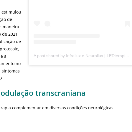
 estimulou
ção de
De maneira
o de 2021
plicação de
protocolo,
A post shared by Infrallux e Neurollux | LEDterapia Transcraniana (@infrallux)
 e a
aumento no
s sintomas
.³
omodulação transcraniana
erapia complementar em diversas condições neurológicas.