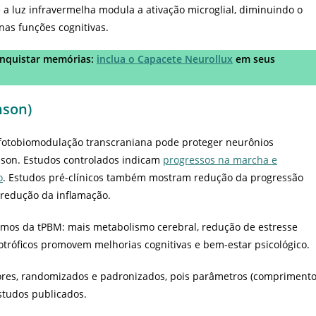
 luz infravermelha modula a ativação microglial, diminuindo o
as funções cognitivas.
onquistar memórias:
inclua o Capacete Neurollux
em seus
nson)
fotobiomodulação transcraniana pode proteger neurônios
son. Estudos controlados indicam
progressos na marcha e
o
. Estudos pré-clínicos também mostram redução da progressão
e redução da inflamação.
mos da tPBM: mais metabolismo cerebral, redução de estresse
otróficos promovem melhorias cognitivas e bem-estar psicológico.
iores, randomizados e padronizados, pois parâmetros (compriment
studos publicados.