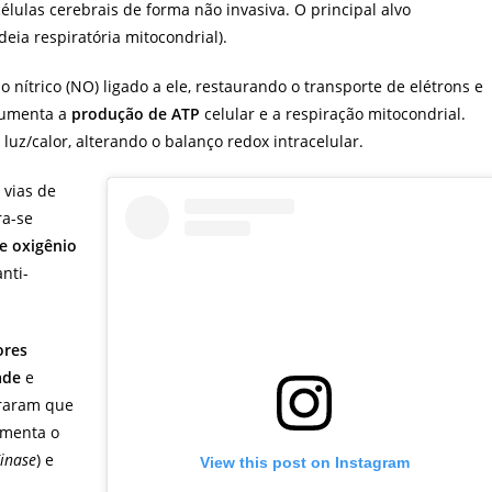
élulas cerebrais de forma não invasiva. O principal alvo
eia respiratória mitocondrial).
 nítrico (NO) ligado a ele, restaurando o transporte de elétrons e
aumenta a
produção de ATP
celular e a respiração mitocondrial.
uz/calor, alterando o balanço redox intracelular.
 vias de
ra-se
de oxigênio
nti-
ores
ade
e
raram que
umenta o
Kinase
) e
View this post on Instagram