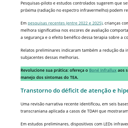
Pesquisas-piloto e estudos controlados sugerem que s
próxima (radiação no espectro infravermelho) podem r
Em
pesquisas recentes (entre 2022 e 2025)
, crianças c
melhora significativa nos escores de avaliação comporta
a segurança e o efeito benéfico dessa terapia sobre a c
Relatos preliminares indicaram também a redução da i
subjacentes dessas melhorias.
Revolucione sua prática: ofereça o
Boné Infrallux
aos s
manejo dos sintomas do TEA.
Transtorno do déficit de atenção e hip
Uma revisão narrativa recente identificou, em seis bas
transcraniana aplicada a casos de TDAH que mostraram
Em estudos preliminares, dispositivos com LEDs infrav