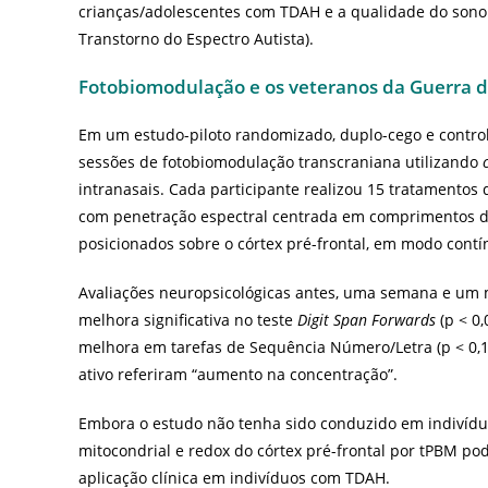
crianças/adolescentes com TDAH e a qualidade do sono
Transtorno do Espectro Autista).
Fotobiomodulação e os veteranos da Guerra d
Em um estudo-piloto randomizado, duplo-cego e control
sessões de fotobiomodulação transcraniana utilizando
intranasais. Cada participante realizou 15 tratamentos
com penetração espectral centrada em comprimentos de 
posicionados sobre o córtex pré-frontal, em modo contín
Avaliações neuropsicológicas antes, uma semana e um 
melhora significativa no teste
Digit Span Forwards
(p < 0
melhora em tarefas de Sequência Número/Letra (p < 0,10
ativo referiram “aumento na concentração”.
Embora o estudo não tenha sido conduzido em indivíd
mitocondrial e redox do córtex pré-frontal por tPBM pod
aplicação clínica em indivíduos com TDAH.