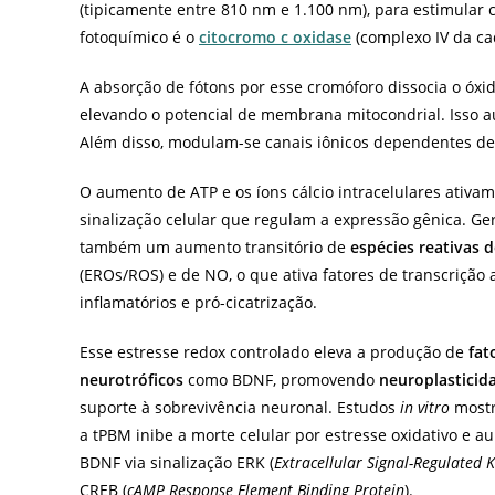
(tipicamente entre 810 nm e 1.100 nm), para estimular c
fotoquímico é o
citocromo c o
x
idase
(complexo IV da cad
A absorção de fótons por esse cromóforo dissocia o óxido
elevando o potencial de membrana mitocondrial. Isso 
Além disso, modulam-se canais iônicos dependentes de l
O aumento de ATP e os íons cálcio intracelulares ativam
sinalização celular que regulam a expressão gênica. Ge
também um aumento transitório de
espécies reativas 
(EROs/ROS) e de NO, o que ativa fatores de transcrição a
inflamatórios e pró-cicatrização.
Esse estresse redox controlado eleva a produção de
fat
neurotróficos
como BDNF, promovendo
neuroplasticid
suporte à sobrevivência neuronal. Estudos
in vitro
most
a tPBM inibe a morte celular por estresse oxidativo e a
BDNF via sinalização ERK (
Extracellular Signal-Regulated 
CREB (
cAMP Response Element Binding Protein
).