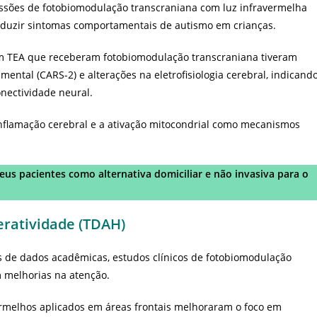
essões de fotobiomodulação transcraniana com luz infravermelha
eduzir sintomas comportamentais de autismo em crianças.
om TEA que receberam fotobiomodulação transcraniana tiveram
mental (CARS-2) e alterações na eletrofisiologia cerebral, indicand
onectividade neural.
nflamação cerebral e a ativação mitocondrial como mecanismos
eus pacientes como alternativa domiciliar e não invasiva para o
eratividade (TDAH)
es de dados acadêmicas, estudos clínicos de fotobiomodulação
 melhorias na atenção.
ermelhos aplicados em áreas frontais melhoraram o foco em