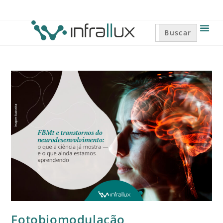
Search
for:
Fotobiomodulação