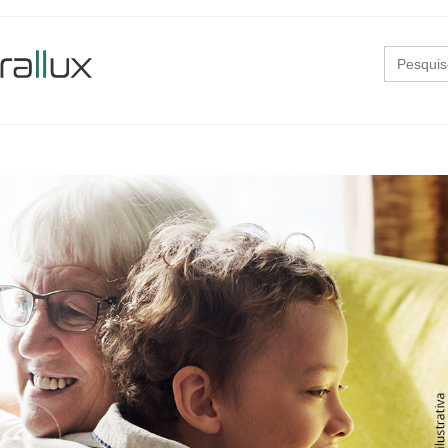
Search
for: