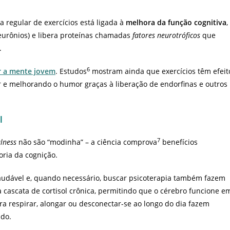
a regular de exercícios está ligada à
melhora da função cognitiva
,
urônios) e libera proteínas chamadas
fatores neurotróficos
que
s.
6
 a mente jovem
. Estudos
mostram ainda que exercícios têm efeit
r e melhorando o humor graças à liberação de endorfinas e outros
l
7
lness
não são “modinha” – a ciência comprova
benefícios
oria da cognição.
 saudável e, quando necessário, buscar psicoterapia também fazem
a cascata de cortisol crônica, permitindo que o cérebro funcione e
a respirar, alongar ou desconectar-se ao longo do dia fazem
ado.