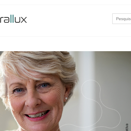
Search
for: