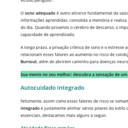
vicioso perigoso
.
O
sono adequado
é outro alicerce fundamental da saúd
informações aprendidas, consolida a memória e realiz
do dia. Quando privamos o cérebro de descanso, o impa
capacidade de aprendizado.
A longo prazo, a privação crônica de sono e o estress
relacionam esses fatores ao aumento no risco de cond
Burnout
, além de abrirem caminho para doenças neur
Sua mente no seu melhor: descubra a sensação de um
Autocuidado integrado
Felizmente, assim como esses fatores de risco se som
integrado
é justamente alinhar vários pilares do estilo 
essenciais, destacamos mais alguns a seguir.
Atividade física regular