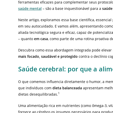
ferramentas eficazes para complementar seus protocolos
saúde mental
– são a base inquestionável para a
saúde
Neste artigo, exploramos essa base científica, essencial
em seu autocuidado. E vamos além, apresentando com
aliada tecnológica segura e eficaz, capaz de potencializ
– quanto
em casa
, como parte de uma rotina proativa d
Descubra como essa abordagem integrada pode elevar a
mais focado, saudável e protegido
contra o declínio co
Saúde cerebral
:
por que a ali
O que comemos influencia diretamente o humor, a mem
que indivíduos com
dieta balanceada
apresentam melho
1
dietas desequilibradas.
Uma alimentação rica em nutrientes (como ômega-3, vit
fornece ao cérebro os insumos necessários para produz