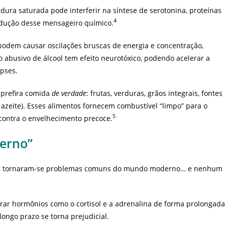
ura saturada pode interferir na síntese de serotonina, proteínas
4
odução desse mensageiro químico.
podem causar oscilações bruscas de energia e concentração,
o abusivo de álcool tem efeito neurotóxico, podendo acelerar a
apses.
 prefira comida
de verdade
: frutas, verduras, grãos integrais, fontes
 azeite). Esses alimentos fornecem combustível “limpo” para o
5
contra o envelhecimento precoce.
derno”
a
tornaram-se problemas comuns do mundo moderno… e nenhum
rar hormônios como o cortisol e a adrenalina de forma prolongada
longo prazo se torna prejudicial.