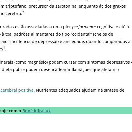
cem
triptofano
, precursor da serotonina, enquanto ácidos graxos
2
o cérebro.
aturadas estão associadas a uma pior
performance
cognitiva e até à
 toa, padrões alimentares do tipo “ocidental” (cheios de
à maior incidência de depressão e ansiedade, quando comparados a
1
es
.
u minerais (como magnésio) podem cursar com sintomas depressivos 
uma dieta pobre podem desencadear inflamações que afetam o
cerebral positiva
. Nutrientes adequados ajudam na síntese de
.
 hoje com o
Boné Infrallux
.