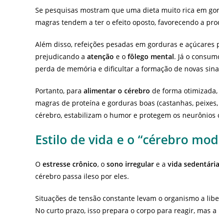
Se pesquisas mostram que uma dieta muito rica em gord
magras tendem a ter o efeito oposto, favorecendo a pr
Além disso, refeições pesadas em gorduras e açúcares 
prejudicando a
atenção
e o
fôlego mental
. Já o consum
perda de memória e dificultar a formação de novas sin
Portanto, para
alimentar o cérebro
de forma otimizada,
magras de proteína e gorduras boas (castanhas, peixes,
cérebro, estabilizam o humor e protegem os neurônios 
Estilo de vida e o “cérebro mo
O
estresse crônico
, o
sono irregular
e a
vida sedentári
cérebro passa ileso por eles.
Situações de tensão constante levam o organismo a libe
No curto prazo, isso prepara o corpo para reagir, mas a 