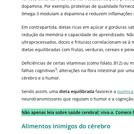
dopamina. Por exemplo, proteínas de qualidade forne
ômega-3 modulam a dopamina e reduzem inflamações n
Em contrapartida, dietas ricas em açúcar e gorduras s
redução da memória e capacidade de aprendizado. Não à
ultraprocessados, doces e frituras) correlacionam-se 
dietas equilibradas com frutas, verduras, cereais e peix
Deficiências de certas vitaminas (como folato, B12) o
3
falhas cognitivas
; alterações na flora intestinal por 
cérebro e o humor.
Sendo assim, uma
dieta equilibrada
favorece a
química 
neurotransmissores que regulam o humor e a cognição
Não apenas leia sobre saúde cerebral; viva-a. Comece
Alimentos inimigos do cérebro