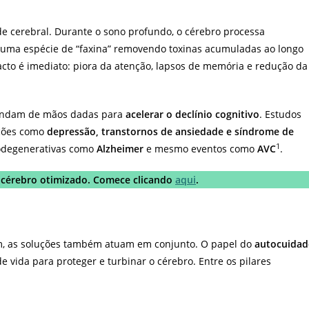
e cerebral. Durante o sono profundo, o cérebro processa
a uma espécie de “faxina” removendo toxinas acumuladas ao longo
cto é imediato: piora da atenção, lapsos de memória e redução da
e andam de mãos dadas para
acelerar o declínio cognitivo
. Estudos
ições como
depressão, transtornos de ansiedade e síndrome de
1
odegenerativas como
Alzheimer
e mesmo eventos como
AVC
.
 cérebro otimizado. Comece clicando
aqui
.
am, as soluções também atuam em conjunto. O papel do
autocuida
de vida para proteger e turbinar o cérebro. Entre os pilares