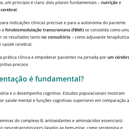
, um princípio é claro: dois pilares fundamentais –
nutrição
e
 cerebral
.
 para indicações clínicas precisas e para a autonomia do paciente
o a
fotobiomodulação transcraniana (FBMt)
se consolida como um
ar os resultados tanto
no consultório
– como adjuvante terapêutica
e saúde cerebral.
 prática clínica e empoderar pacientes na jornada por
um cérebr
gnitivo precoce.
mentação é fundamental?
ória e o desempenho cognitivo. Estudos populacionais mostram
r saúde mental e funções cognitivas superiores em comparação 
aminas do complexo B, antioxidantes e aminoácidos essenciais)
ir neurotransmissores ligados ao bem-estar, como serotonina e