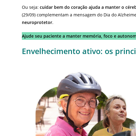
Ou seja:
cuidar bem do coração ajuda a manter o cére
(29/09) complementam a mensagem do Dia do Alzheime
neuroprotetor
.
Ajude seu paciente a manter memória, foco e autono
Envelhecimento ativo:
os princ