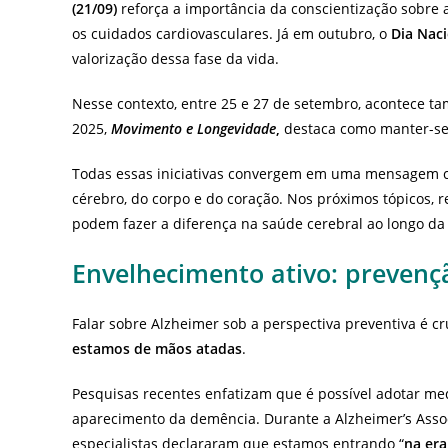
(21/09)
reforça a importância da conscientização sobre
os cuidados cardiovasculares. Já em outubro, o
Dia Naci
valorização dessa fase da vida.
Nesse contexto, entre 25 e 27 de setembro, acontece t
2025,
Movimento e Longevidade
,
destaca como manter-se 
Todas essas iniciativas convergem em uma mensagem c
cérebro, do corpo e do coração. Nos próximos tópicos, re
podem fazer a diferença na saúde cerebral ao longo da 
Envelhecimento ativo:
prevenç
Falar sobre Alzheimer sob a perspectiva preventiva é c
estamos de mãos atadas
.
Pesquisas recentes enfatizam que é possível adotar medi
aparecimento da demência. Durante a Alzheimer’s Associ
especialistas declararam que estamos entrando “
na era