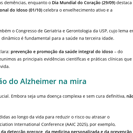
 as demências, enquanto o
Dia Mundial do Coração (29/09)
destaca
onal do Idoso (01/10)
celebra o envelhecimento ativo e a
ambém o Congresso de Geriatria e Gerontologia da USP, cujo lema 
dinâmico é fundamental para a saúde na terceira idade.
lara:
prevenção e promoção da saúde integral do idoso
– do
unimos as principais evidências científicas e práticas clínicas que
vida.
ão do Alzheimer na mira
rucial. Embora seja uma doença complexa e sem cura definitiva,
nã
das ao longo da vida para reduzir o risco ou atrasar o
ation International Conference (AAIC 2025), por exemplo,
 da detecção precoce, da medicina personalizada e da prevenção