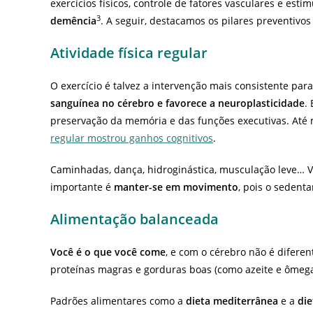
exercícios físicos, controle de fatores vasculares e estí
3
demência
. A seguir, destacamos os pilares preventivo
Atividade física regular
O exercício é talvez a intervenção mais consistente par
sanguínea no cérebro e favorece a neuroplasticidade
.
preservação da memória e das funções executivas. At
regular mostrou ganhos cognitivos
.
Caminhadas, dança, hidroginástica, musculação leve… V
importante é
manter-se em movimento
, pois o sedenta
Alimentação balanceada
Você é o que você come
, e com o cérebro não é diferent
proteínas magras e gorduras boas (como azeite e ômega
Padrões alimentares como a
dieta mediterrânea
e a
di