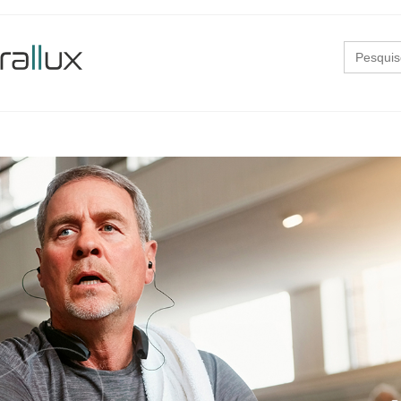
Search
for: