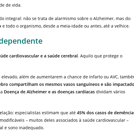
de de vida.
do integral: não se trata de alarmismo sobre o Alzheimer, mas do
o
e todo o organismo, desde a meia-idade ou antes, até a velhice.
rdependente
úde cardiovascular e a saúde cerebral
. Aquilo que protege o
rol elevado, além de aumentarem a chance de infarto ou AVC, tamb
ebro compartilham os mesmos vasos sanguíneos e são impactad
 a
Doença de Alzheimer e as doenças cardíacas
dividam vários
elação: especialistas estimam que até
45% dos casos de demência
 modificáveis – muitos deles associados à saúde cardiovascular –
ial e sono inadequado.