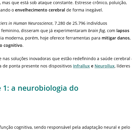
mas que está sob ataque constante. Estresse crônico, poluição,
erando o
envelhecimento cerebral
de forma inegável.
tiers in Human Neuroscience
, 7.280 de 25.796 indivíduos
ro feminino, disseram que já experimentaram
brain fog
, com
lapsos
cia moderna, porém, hoje oferece ferramentas para
mitigar danos
,
o cognitivo
.
e nas soluções inovadoras que estão redefinindo a saúde cerebral 
ia de ponta presente nos dispositivos
Infrallux
e
Neurollux
, líderes
 1: a neurobiologia do
 função cognitiva, sendo responsável pela adaptação neural e pelo