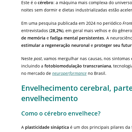
Este é o
cérebro
:
a máquina mais complexa do universo, 
noites sem dormir e dietas industrializadas estão acel
Em uma pesquisa publicada em 2024 no periódico
Fron
entrevistados (
28,2%
), em geral mais velhos e do gêne
de memória
e
fadiga mental persistentes
. A neurociên
estimular a regeneração neuronal
e
proteger seu futur
Neste
post
, vamos mergulhar nas causas, nos sintomas 
incluindo a
fotobiomodulação transcraniana
, tecnolog
no mercado de
neuroperformance
no Brasil.
Envelhecimento cerebral, parte
envelhecimento
Como o cérebro envelhece?
A
plasticidade sináptica
é um dos principais pilares da