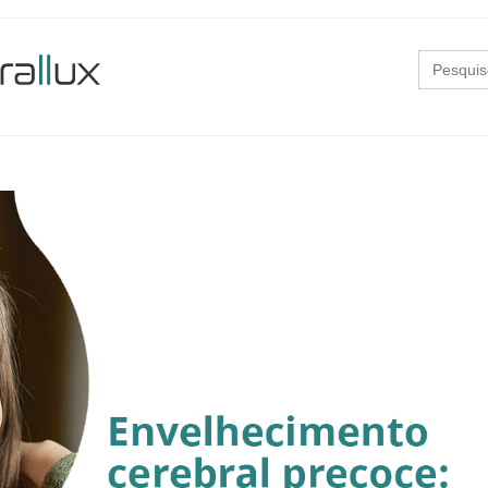
Search
for: