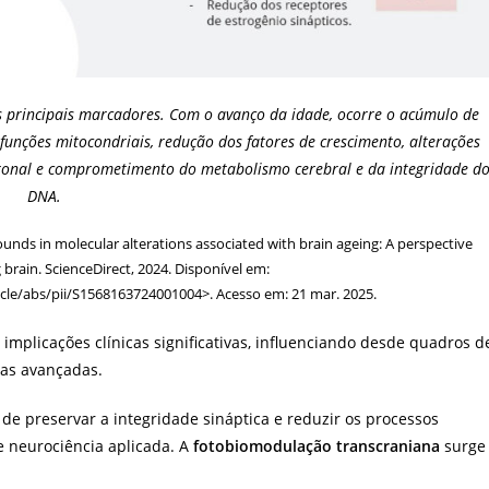
s principais marcadores. Com o avanço da idade, ocorre o acúmulo de
sfunções mitocondriais, redução dos fatores de crescimento, alterações
uronal e comprometimento do metabolismo cerebral e da integridade d
DNA.
ounds in molecular alterations associated with brain ageing: A perspective
 brain. ScienceDirect, 2024. Disponível em:
icle/abs/pii/S1568163724001004>. Acesso em: 21 mar. 2025.
implicações clínicas significativas, influenciando desde quadros d
vas avançadas.
de preservar a integridade sináptica e reduzir os processos
e neurociência aplicada. A
fotobiomodulação transcraniana
surge